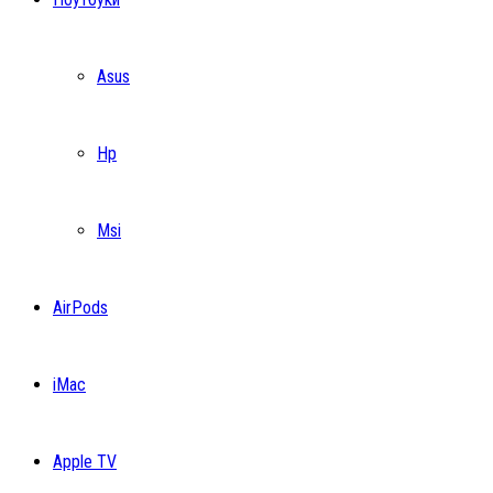
Asus
Hp
Msi
AirPods
iMac
Apple TV