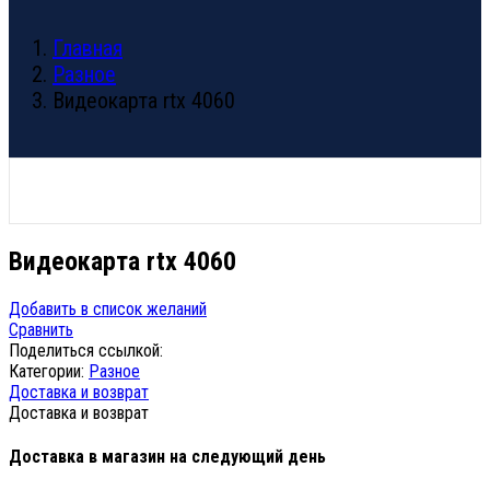
Главная
Разное
Видеокарта rtx 4060
Видеокарта rtx 4060
Навигация
Добавить в список желаний
Сравнить
по
Поделиться ссылкой:
записям
Категории:
Разное
Доставка и возврат
Доставка и возврат
Доставка в магазин на следующий день