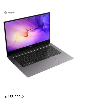
1 ×
155 000
₽