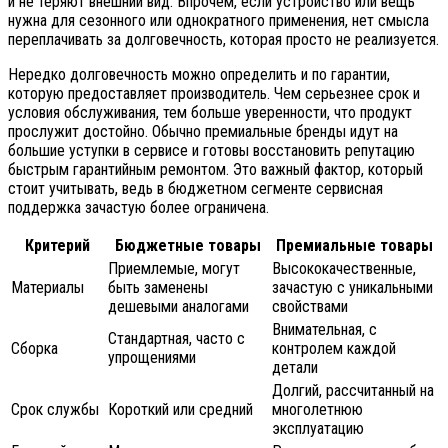
и не теряют внешний вид. Впрочем, если устройство или вещь
нужна для сезонного или однократного применения, нет смысла
переплачивать за долговечность, которая просто не реализуется.
Нередко долговечность можно определить и по гарантии,
которую предоставляет производитель. Чем серьезнее срок и
условия обслуживания, тем больше уверенности, что продукт
прослужит достойно. Обычно премиальные бренды идут на
большие уступки в сервисе и готовы восстановить репутацию
быстрым гарантийным ремонтом. Это важный фактор, который
стоит учитывать, ведь в бюджетном сегменте сервисная
поддержка зачастую более ограничена.
Критерий
Бюджетные товары
Премиальные товары
Приемлемые, могут
Высококачественные,
Материалы
быть заменены
зачастую с уникальными
дешевыми аналогами
свойствами
Внимательная, с
Стандартная, часто с
Сборка
контролем каждой
упрощениями
детали
Долгий, рассчитанный на
Срок службы
Короткий или средний
многолетнюю
эксплуатацию